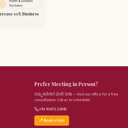
Profit & Growth
Systems
crease 10X Business
Prefer Meeting in Person?
ನಮ್ಮ ಕಚೇರಿಗೆ ಭೇಟಿ ನೀಡಿ — Visit our office for a free
consultation. Call us to schedule!
+91 91872 12041
📍 Book a Visit