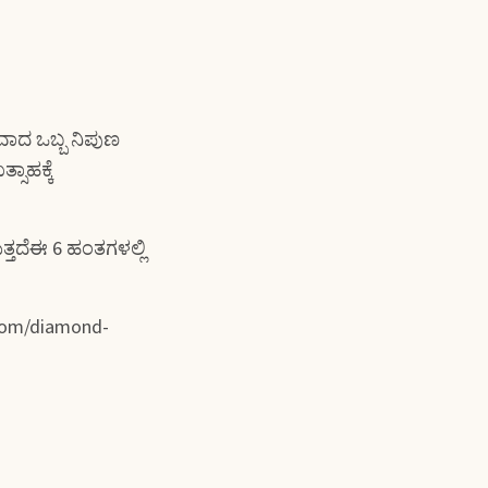
ತಮವಾದ ಒಬ್ಬ ನಿಪುಣ
ಸಾಹಕ್ಕೆ
್ತದೆಈ 6 ಹಂತಗಳಲ್ಲಿ
.com/diamond-