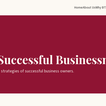
Home
About Us
Why BT
Successful Busines
trategies of successful business owners.