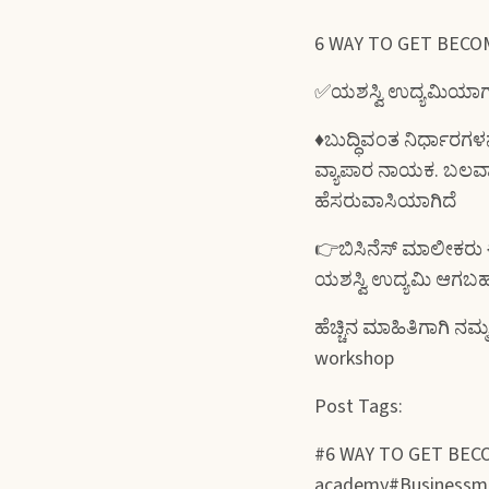
6 WAY TO GET BEC
✅ಯಶಸ್ವಿ ಉದ್ಯಮಿಯಾಗ
♦️ಬುದ್ಧಿವಂತ ನಿರ್ಧಾರಗಳನ
ವ್ಯಾಪಾರ ನಾಯಕ. ಬಲವಾದ 
ಹೆಸರುವಾಸಿಯಾಗಿದೆ
👉ಬಿಸಿನೆಸ್ ಮಾಲೀಕರು ಈ
ಯಶಸ್ವಿ ಉದ್ಯಮಿ ಆಗಬ
ಹೆಚ್ಚಿನ ಮಾಹಿತಿಗಾಗಿ ನ
workshop
Post Tags:
#6 WAY TO GET BEC
academy#Businessm