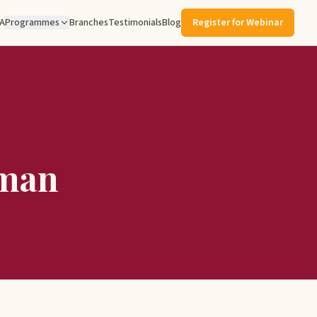
A
Programmes
Branches
Testimonials
Blog
Register for Webinar
sman