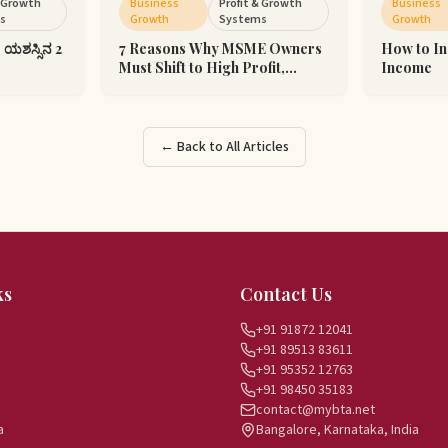
& Growth
Business
Profit & Growth
Business
s
Growth
Systems
Growth
 ಯಶಸ್ಸಿನ 2
7 Reasons Why MSME Owners
How to In
Must Shift to High Profit,
Income
Automation & Happy Boss
← Back to All Articles
ks
Contact Us
+91 91872 12041
+91 89513 83611
+91 95352 12763
+91 98450 35183
contact@mybta.net
a
Bangalore, Karnataka, India