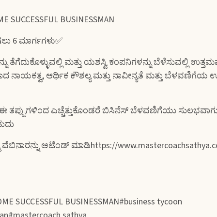
OME SUCCESSFUL BUSINESSMAN
ಲು 6 ಮಾರ್ಗಗಳು✅
್ನು ತೆಗೆದುಕೊಳ್ಳುವಲ್ಲಿ ಮತ್ತು ಯಶಸ್ವಿ ಕಂಪನಿಗಳನ್ನು ಬೆಳೆಸುವಲ್ಲಿ ಉತ್
ನಾಯಕತ್ವ, ಆರ್ಥಿಕ ಕೌಶಲ್ಯ ಮತ್ತು ನಾವೀನ್ಯತೆ ಮತ್ತು ಬೆಳವಣಿಗೆಯ ಉತ್
 ತಪ್ಪುಗಳಿಂದ ಎಚ್ಚೆತ್ತುಕೊಂಡರೆ ಬಿಸಿನೆಸ್ ಬೆಳವಣಿಗೆಯು ಸುಲಭವಾಗುತ
ಹುದು
ಮ್ಮ ವೆಬಿನಾರನ್ನು ಅಟೆಂಡ್ ಮಾಡಿhttps://www.mastercoachsathya
OME SUCCESSFUL BUSINESSMAN#business tycoon
an#mastercoach sathya