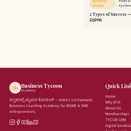
Business
Profit 
Growth
System
2 Types of Success —
ವಿಧಗಳು
Business Tycoon
Quick Lin
Academy
Home
ಕನ್ನಡದಲ್ಲಿ ವ್ಯಾಪಾರ ಕೋಚಿಂಗ್ — India's 1st Kannada
Why BTA
Business Coaching Academy for MSME & SME
About Us
entrepreneurs.
Memberships
TYCOB CRM
Digital Gurukul