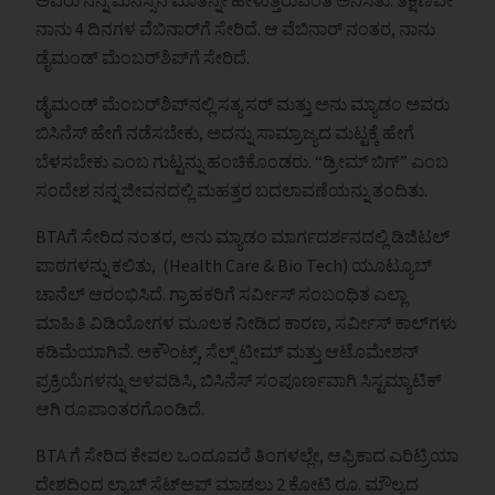
ಅವರು ನನ್ನ ಮನಸ್ಸಿನ ಮಾತನ್ನೇ ಹೇಳುತ್ತಿರುವಂತೆ ಅನಿಸಿತು. ತಕ್ಷಣವೇ
ನಾನು 4 ದಿನಗಳ ವೆಬಿನಾರ್‌ಗೆ ಸೇರಿದೆ. ಆ ವೆಬಿನಾರ್ ನಂತರ, ನಾನು
ಡೈಮಂಡ್ ಮೆಂಬರ್‌ಶಿಪ್‌ಗೆ ಸೇರಿದೆ.
ಡೈಮಂಡ್ ಮೆಂಬರ್‌ಶಿಪ್‌ನಲ್ಲಿ ಸತ್ಯ ಸರ್ ಮತ್ತು ಅನು ಮ್ಯಾಡಂ ಅವರು
ಬಿಸಿನೆಸ್ ಹೇಗೆ ನಡೆಸಬೇಕು, ಅದನ್ನು ಸಾಮ್ರಾಜ್ಯದ ಮಟ್ಟಕ್ಕೆ ಹೇಗೆ
ಬೆಳಸಬೇಕು ಎಂಬ ಗುಟ್ಟನ್ನು ಹಂಚಿಕೊಂಡರು. “ಡ್ರೀಮ್ ಬಿಗ್” ಎಂಬ
ಸಂದೇಶ ನನ್ನ ಜೀವನದಲ್ಲಿ ಮಹತ್ತರ ಬದಲಾವಣೆಯನ್ನು ತಂದಿತು.
BTAಗೆ ಸೇರಿದ ನಂತರ, ಅನು ಮ್ಯಾಡಂ ಮಾರ್ಗದರ್ಶನದಲ್ಲಿ ಡಿಜಿಟಲ್
ಪಾಠಗಳನ್ನು ಕಲಿತು, (Health Care & Bio Tech) ಯೂಟ್ಯೂಬ್
ಚಾನೆಲ್ ಆರಂಭಿಸಿದೆ. ಗ್ರಾಹಕರಿಗೆ ಸರ್ವೀಸ್ ಸಂಬಂಧಿತ ಎಲ್ಲಾ
ಮಾಹಿತಿ ವಿಡಿಯೋಗಳ ಮೂಲಕ ನೀಡಿದ ಕಾರಣ, ಸರ್ವೀಸ್ ಕಾಲ್‌ಗಳು
ಕಡಿಮೆಯಾಗಿವೆ. ಅಕೌಂಟ್ಸ್, ಸೆಲ್ಸ್ ಟೀಮ್ ಮತ್ತು ಆಟೊಮೇಶನ್
ಪ್ರಕ್ರಿಯೆಗಳನ್ನು ಅಳವಡಿಸಿ, ಬಿಸಿನೆಸ್ ಸಂಪೂರ್ಣವಾಗಿ ಸಿಸ್ಟಮ್ಯಾಟಿಕ್
ಆಗಿ ರೂಪಾಂತರಗೊಂಡಿದೆ.
BTA ಗೆ ಸೇರಿದ ಕೇವಲ ಒಂದೂವರೆ ತಿಂಗಳಲ್ಲೇ, ಆಫ್ರಿಕಾದ ಎರಿಟ್ರಿಯಾ
ದೇಶದಿಂದ ಲ್ಯಾಬ್ ಸೆಟ್‌ಅಪ್ ಮಾಡಲು 2 ಕೋಟಿ ರೂ. ಮೌಲ್ಯದ