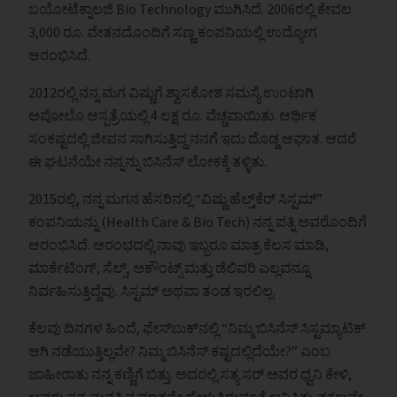
ಬಯೋಟೆಕ್ನಾಲಜಿ Bio Technology ಮುಗಿಸಿದೆ. 2006ರಲ್ಲಿ ಕೇವಲ
3,000 ರೂ. ವೇತನದೊಂದಿಗೆ ಸಣ್ಣ ಕಂಪನಿಯಲ್ಲಿ ಉದ್ಯೋಗ
ಆರಂಭಿಸಿದೆ.
2012ರಲ್ಲಿ ನನ್ನ ಮಗ ವಿಷ್ಣುಗೆ ಶ್ವಾಸಕೋಶ ಸಮಸ್ಯೆ ಉಂಟಾಗಿ
ಅಪೋಲೊ ಆಸ್ಪತ್ರೆಯಲ್ಲಿ 4 ಲಕ್ಷ ರೂ. ವೆಚ್ಚವಾಯಿತು. ಆರ್ಥಿಕ
ಸಂಕಷ್ಟದಲ್ಲಿ ಜೀವನ ಸಾಗಿಸುತ್ತಿದ್ದ ನನಗೆ ಇದು ದೊಡ್ಡ ಆಘಾತ. ಆದರೆ
ಈ ಘಟನೆಯೇ ನನ್ನನ್ನು ಬಿಸಿನೆಸ್ ಲೋಕಕ್ಕೆ ತಳ್ಳಿತು.
2015ರಲ್ಲಿ, ನನ್ನ ಮಗನ ಹೆಸರಿನಲ್ಲಿ “ವಿಷ್ಣು ಹೆಲ್ತ್‌ಕೆರ್ ಸಿಸ್ಟಮ್”
ಕಂಪನಿಯನ್ನು (Health Care & Bio Tech) ನನ್ನ ಪತ್ನಿ ಅವರೊಂದಿಗೆ
ಆರಂಭಿಸಿದೆ. ಆರಂಭದಲ್ಲಿ ನಾವು ಇಬ್ಬರೂ ಮಾತ್ರ ಕೆಲಸ ಮಾಡಿ,
ಮಾರ್ಕೆಟಿಂಗ್, ಸೆಲ್ಸ್, ಅಕೌಂಟ್ಸ್ ಮತ್ತು ಡೆಲಿವರಿ ಎಲ್ಲವನ್ನೂ
ನಿರ್ವಹಿಸುತ್ತಿದ್ದೆವು. ಸಿಸ್ಟಮ್ ಅಥವಾ ತಂಡ ಇರಲಿಲ್ಲ.
ಕೆಲವು ದಿನಗಳ ಹಿಂದೆ, ಫೇಸ್‌ಬುಕ್‌ನಲ್ಲಿ “ನಿಮ್ಮ ಬಿಸಿನೆಸ್ ಸಿಸ್ಟಮ್ಯಾಟಿಕ್
ಆಗಿ ನಡೆಯುತ್ತಿಲ್ಲವೇ? ನಿಮ್ಮ ಬಿಸಿನೆಸ್ ಕಷ್ಟದಲ್ಲಿದೆಯೇ?” ಎಂಬ
ಜಾಹೀರಾತು ನನ್ನ ಕಣ್ಣಿಗೆ ಬಿತ್ತು. ಅದರಲ್ಲಿ ಸತ್ಯ ಸರ್ ಅವರ ಧ್ವನಿ ಕೇಳಿ,