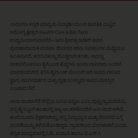
ಸಾಧಾರಣ ಕನ್ನಡ ಮಾಧ್ಯಮ ವಿದ್ಯಾರ್ಥಿಯಿಂದ ಜಾಗತಿಕ ಮಟ್ಟದ
ಆರೋಗ್ಯ ಕ್ಷೇತ್ರದ Health Care & Bio Tech
ಉದ್ಯಮಿಯಾಗುವವರೆಗೆ—ಇದು ಶ್ರೀವತ್ಸ ನಾಡಿಗ್ ಅವರ
ಪ್ರೇರಣಾದಾಯಕ ಪಯಣ. ಜೀವನದ ಕಠಿಣ ಸವಾಲುಗಳ ಮಧ್ಯೆಯೂ
ಹಿಂತಿರುಗದೆ, ಕನಸುಗಳನ್ನು ದೊಡ್ಡದಾಗಿ ಕಂಡು, ಅದನ್ನು
ಸಾಕಾರಗೊಳಿಸಲು ಕೈಗೊಂಡ ಹೆಜ್ಜೆಗಳು ಇಂದು ಸಾವಿರಾರು ಜನರಿಗೆ
ಮಾದರಿಯಾಗಿದೆ. BTA ಡೈಮಂಡ್ ಮೆಂಬರ್ ಆಗಿ ಅವರು ಗಳಿಸಿದ
ಜ್ಞಾನ, ಮಾರ್ಗದರ್ಶನ ಮತ್ತು ದೃಢ ಸಂಕಲ್ಪವೇ ಅವರ ಯಶಸ್ಸಿನ
ಬಲವಾದ ನೆಲೆ.
ನಾನು ದಾವಣಗೆರೆ ಜಿಲ್ಲೆಯ ಬಸವ ಪಟ್ಟಣ ಎಂಬ ಪುಟ್ಟ ಗ್ರಾಮದವನು,
ನನ್ನ ಹೈಸ್ಕೂಲ್‌ ಹಂತದಲ್ಲಿ ಅಲ್ಪ ಅಂಕಗಳೊಂದಿಗೆ sslc ಪಾಸ್ ಆಗಿದೆ.
ತಂದೆಯವರು ಶಿಕ್ಷಕರಾಗಿದ್ದು, ನನ್ನ ವಿದ್ಯಾಭ್ಯಾಸ ಮತ್ತು ಜೀವನದ ಬಗ್ಗೆ
ನಂಬಿಕೆಯನ್ನು ಕಳೆದುಕೊಂಡಿದ್ದರು. ಗ್ರಾಮದಿಂದ ಬೆಂಗಳೂರಿಗೆ ಬಂದು
ಕನ್ನಡ ಮಾಧ್ಯಮದಲ್ಲಿ ಓದಿ, ಪಿಯುಸಿ ಹಾಗೂ ಬಿ.ಎಸ್‌.ಸಿ