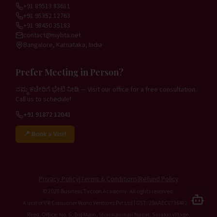
+91 89513 83611
+91 95352 12763
+91 98450 35183
contact@mybta.net
Bangalore, Karnataka, India
Prefer Meeting in Person?
ನಮ್ಮ ಕಚೇರಿಗೆ ಭೇಟಿ ನೀಡಿ — Visit our office for a free consultation.
Call us to schedule!
+91 91872 12041
📍 Book a Visit
Privacy Policy
|
Terms & Conditions
|
Refund Policy
©
2026
Business Tycoon Academy. All rights reserved.
A unit of V R Consumer World Ventures Pvt Ltd | GST: 29AAECV7364F2ZX
Regd. Office: No. 6, 3rd Main, Shankambari Nagar, Sarakki Village,