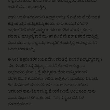
ನನ್ನ ತಂದೆ ತಾಯಿ ಹೂವಿನ ಅಂಗಡಿ ನಡೆಸುತ್ತಿದ್ದರು, ಅದು ಮನೆಯ
ಖರ್ಚಿಗೆ ಸಹಾಯವಾಗುತ್ತಿತ್ತು.
ನಾನು ಆರನೇ ತರಗತಿಯಲ್ಲಿ ಇದ್ದಾಗ ಅಮ್ಮನಿಗೆ ಮನೆಯ ಹೊರೆ ಬಹಳ
ಕಷ್ಟ ಆಗುತ್ತಿದೆ ಅನ್ನೋದನ್ನು ಕಂಡು, ನಾನು ಹೂವಿನ ಬಿಸಿನೆಸ್
ಪ್ರಾರಂಭಿಸಿದೆ. ಬೆಳಗ್ಗೆ ಎದ್ದು ಅಂಗಡಿ ಅಂಗಡಿಗೆ ಹೂವನ್ನ ತಂದು
ಮಾರಾಟ ಮಾಡ್ತಿದ್ದೆ, ಶಾಲೆ ಮುಗಿದ ಮೇಲೆ ಪೇಪರ್ ವಿತರಣೆ ಮಾಡ್ತಿದ್ದೆ.
ಬಂದ ಹಣವನ್ನು ಎಲ್ಲವನ್ನೂ ಅಮ್ಮನಿಗೆ ಕೊಡುತ್ತಿದ್ದೆ. ಅದೆಲ್ಲಾ ಮನೆಗೆ
ಒಂದು ಬಲವಾಯ್ತು.
ಈ ರೀತಿ ಹತ್ತನೇ ತರಗತಿಯವರೆಗೂ ಮಾಡಿದ್ದೆ. ನಂತರ ವಿದ್ಯಾಭ್ಯಾಸಕ್ಕಾಗಿ
ಮಂಗಳೂರಿಗೆ ನನ್ನ ಚಿಕ್ಕಮ್ಮನ ಮನೆಗೆ ಹೋದೆ. ಅಲ್ಲೊಂದು
ಫ್ಯಾಕ್ಟರಿಯಲ್ಲಿ ಕೆಲಸ ಹಿಡ್ದೆ. ಹೆಚ್ಚು ಹಣ ಬೇಕು ಅನ್ನೋದರಿಂದ
ಮಾರ್ಕೆಟಿಂಗ್ ಕಂಪನಿಗೂ ಸೇರಿದೆ. ಅಲ್ಲಿ ಕೆಲಸ ಮಾಡುವಾಗ, ಒಂದು
ದಿನ ಸೀನಿಯರ್ ಮಾತುಗಳಿಂದ ಬಹಳ ಅವಮಾನವಾಯಿತು
ಅದರಿಂದ ನಾನು ಕೆಲಸ ಬಿಟ್ಟು ಹೊರಗೆ ಬಂದೆ, ಅಂದಿನಿಂದ ನಾನು
ಒಂದು ನಿರ್ಧಾರ ತೆಗೆದುಕೊಂಡೆ – “ನನಗೆ ಸ್ವಂತ ಬಿಸಿನೆಸ್
ಮಾಡಬೇಕೆಂದು“.