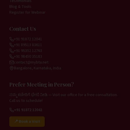
Testimonials
Blog & Tools
Register for Webinar
Contact Us
+91 91872 12041
+91 89513 83611
+91 95352 12763
+91 98450 35183
contact@mybta.net
Bangalore, Karnataka, India
Prefer Meeting in Person?
ನಮ್ಮ ಕಚೇರಿಗೆ ಭೇಟಿ ನೀಡಿ — Visit our office for a free consultation.
Call us to schedule!
+91 91872 12041
📍 Book a Visit