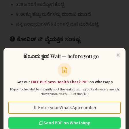
320 ಜನರಿಗೆ ಉದ್ಯೋಗ ಕೊಟ್ಟೆ
9000ಕ್ಕೂ ಹೆಚ್ಚು ಮನೆಗಳನ್ನು ಮಾರಾಟ ಮಾಡಿದೆ
ನನ್ನ ಎಂಪ್ಲಾಯಿಗಳಿಗೆ 6 ತಿಂಗಳಲ್ಲಿ ಮನೆ ಮಾಡಿಕೊಟ್ಟೆ
😷 ಕೋವಿಡ್ & ವೈಯಕ್ತಿಕ ಸಂಕಷ್ಟ
ಅನಂತರ covid 19 ಲಕ್ಡೌನ್ ಆಯಿತು, ನಮ್ಮ ಬಿಸಿನೆಸ್ ಗೆ ತುಂಬಾ
⏳ ಒಂದು ಕ್ಷಣ! Wait — before you go
ಪ್ರಾಬ್ಲಮ್ ಆಗುತ್ತದೆ, 14 ಬ್ರಾಂಚ್ ಇದ್ದದ್ದು 8 ಬ್ರಾಂಚ್ ಆಯಿತು, ನನ್ನ
Close
ನನ್ನ ಫ್ರೆಂಡ್ 4 ಬ್ರಾಂಚ್ ಗಳನ್ನೂ ಡಿವೈಡ್ ಮಾಡಿಕೊಂಡವು.
2024 ರಲ್ಲಿ ನನ್ನ ಹೆಂಡತಿ ಆರೋಗ್ಯ ಸಮಸ್ಯೆ ಆಗುತ್ತದೆ, ಯಾವುದು
Get our
FREE Business Health Check PDF
on WhatsApp
ಬಿಸಿನೆಸ್ ಲಾಸ್ ಆದ್ರೂ ಡಿಸ್ಟರ್ಬ್ ಆಗುತ್ತಿರಲಿಲ್ಲ, ಆದರೆ ನನ್ನ ಹೆಂಡತಿ
10-point checklist to instantly spot the leaks costing you ₹ lakhs every month.
ವಿಷಯದಲ್ಲಿ ತುಂಬಾನೇ ಡಿಸ್ಟರ್ಬ್ ಆದೆ, ಬಿಸಿನೆಸ್ ಕಡೆ ಕೂಡ ಗಮನ
No webinar. No call. Just the PDF.
ಕೊಡುವುದಕ್ಕೆ ಆಗುತ್ತಿರಲಿಲ್ಲ, ಮತ್ತೆ ಮನೇಲಿ 4 ಬ್ರಾಂಚ್ ಯಾಕೆ ಬೇಕು
Phone
ಒಂದೇ ಬ್ರಾಂಚ್ ಸಾಕು ಅಲ್ವ ಅಂತ ಹೇಳಿ. ಆಗ ನಾನು ಥಿಂಕ್
ಮಾಡುತ್ತೇನೆ, ಇಲ್ಲ ಬಿಸಿನೆಸ್ ಮಾಡಬೇಕು ಇನ್ನು ಸುಮಾರು ಜನರಿಗೆ
Send PDF on WhatsApp
ಉದ್ಯೋಗ ಕೊಡಬೇಕು ಅಂತ.